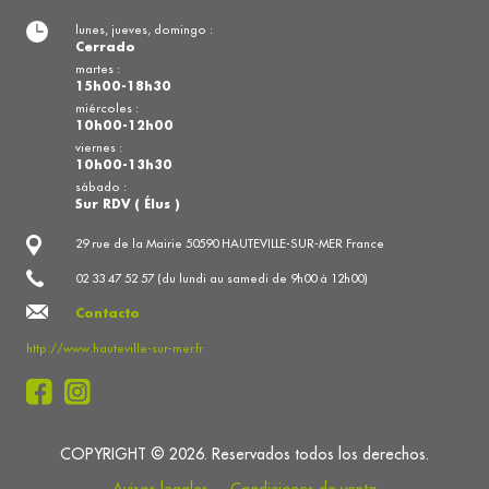
lunes, jueves, domingo :
Cerrado
martes :
15h00-18h30
miércoles :
10h00-12h00
viernes :
10h00-13h30
sábado :
Sur RDV ( Élus )
29 rue de la Mairie 50590 HAUTEVILLE-SUR-MER France
02 33 47 52 57 (du lundi au samedi de 9h00 à 12h00)
Contacto
http://www.hauteville-sur-mer.fr
COPYRIGHT © 2026. Reservados todos los derechos.