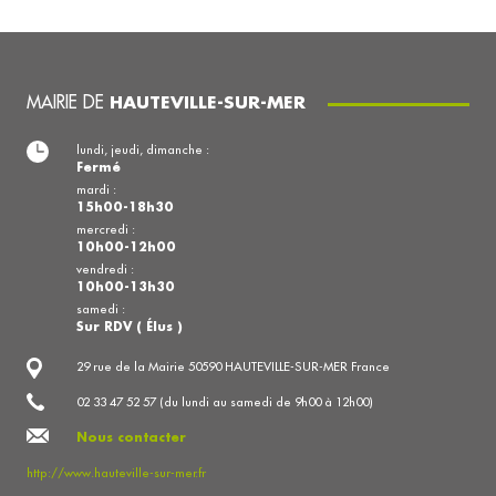
MAIRIE DE
HAUTEVILLE-SUR-MER
lundi, jeudi, dimanche :
Fermé
mardi :
15h00-18h30
mercredi :
10h00-12h00
vendredi :
10h00-13h30
samedi :
Sur RDV ( Élus )
29 rue de la Mairie 50590 HAUTEVILLE-SUR-MER France
02 33 47 52 57 (du lundi au samedi de 9h00 à 12h00)
Nous contacter
http://www.hauteville-sur-mer.fr