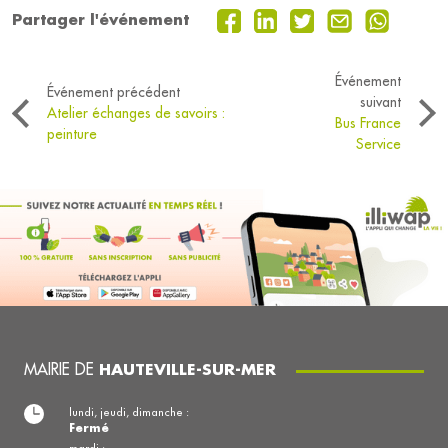
Partager l'événement
Événement
Événement précédent
suivant
Atelier échanges de savoirs :
Bus France
peinture
Service
MAIRIE DE
HAUTEVILLE-SUR-MER
lundi, jeudi, dimanche :
Fermé
mardi :